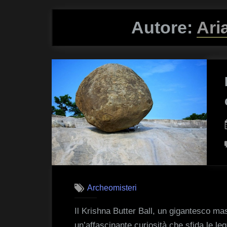
Autore:
Ari
Archeomisteri
Il Krishna Butter Ball, un gigantesco ma
un’affascinante curiosità che sfida le legg