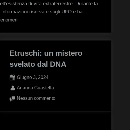
e
ell’esistenza di vita extraterrestre. Durante la
alieni
 informazioni riservate sugli UFO e ha
sulla
 fenomeni
Terra
Etruschi: un mistero
svelato dal DNA
Posted
Giugno 3, 2024
on
By
Arianna Guastella
su
Nessun commento
Etruschi:
un
mistero
svelato