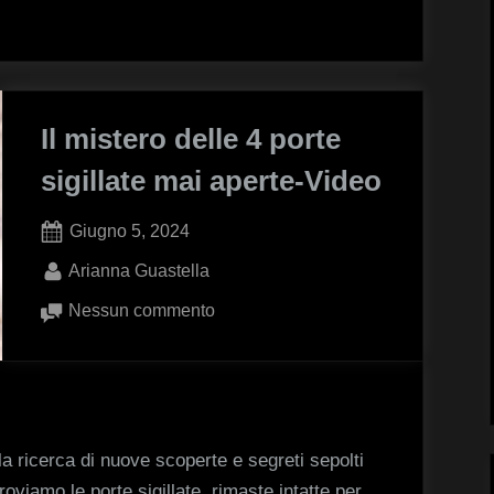
del
faraone
ucciso
Il mistero delle 4 porte
sigillate mai aperte-Video
Posted
Giugno 5, 2024
on
By
Arianna Guastella
su
Nessun commento
Il
mistero
delle
4
porte
a ricerca di nuove scoperte e segreti sepolti
sigillate
roviamo le porte sigillate, rimaste intatte per