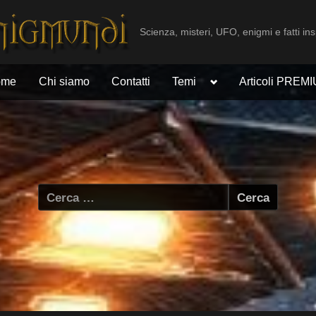
Scienza, misteri, UFO, enigmi e fatti ins
Toggle
ome
Chi siamo
Contatti
Temi
Articoli PREM
sub-
menu
Ricerca
per: