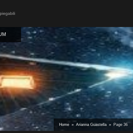
piegabili
IUM
Toggle
sub-
menu
Toggle
Home
Arianna Guastella
Page 36
sub-