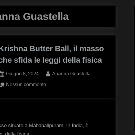
anna Guastella
Krishna Butter Ball, il masso
che sfida le leggi della fisica
Posted
By
Giugno 8, 2024
Arianna Guastella
on
su
Nessun commento
Krishna
Butter
Ball,
il
masso
sso situato a Mahabalipuram, in India, è
che
i della fisica