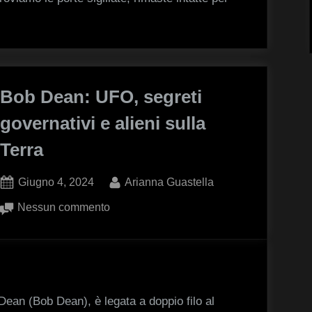
mai
aperte-
Video
Bob Dean: UFO, segreti
governativi e alieni sulla
Terra
Posted
By
Giugno 4, 2024
Arianna Guastella
on
su
Nessun commento
Bob
Dean:
UFO,
segreti
governativi
ean (Bob Dean), è legata a doppio filo al