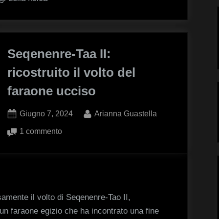
sfida
le
leggi
della
Seqenenre-Taa II:
fisica
ricostruito il volto del
faraone ucciso
Posted
By
Giugno 7, 2024
Arianna Guastella
on
su
1 commento
Seqenenre-
Taa
II:
ricostruito
il
samente il volto di Seqenenre-Tao II,
volto
un faraone egizio che ha incontrato una fine