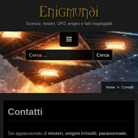
Skip
to
content
Scienza, misteri, UFO, enigmi e fatti inspiegabili
Ricerca
per:
Home
Contatti
Contatti
Sei appassionato di
misteri
,
enigmi irrisolti
,
paranormale
,