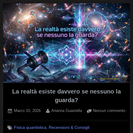
La realtà esiste davvero se nessuno la
guarda?
Posted
By
su
Marzo 10, 2026
Arianna Guastella
Nessun commento
on
La
realt
,
Fisica quantistica
Recensioni & Consigli
esis