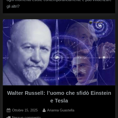
cambiasse
gli altri?
il
presente?
Walter Russell: l’uomo che sfidò Einstein
e Tesla
Posted
By
Ottobre 15, 2025
Arianna Guastella
on
su
Nessun commento