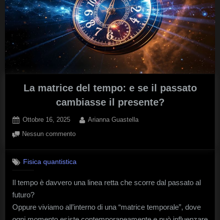
La matrice del tempo: e se il passato
cambiasse il presente?
Posted
By
Ottobre 16, 2025
Arianna Guastella
on
su
Nessun commento
La
matrice
Fisica quantistica
del
tempo:
Il tempo è davvero una linea retta che scorre dal passato al
e
futuro?
se
il
Oppure viviamo all’interno di una “matrice temporale”, dove
passato
ogni momento esiste contemporaneamente e può influenzare