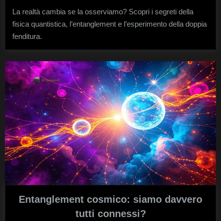
davv
La realtà cambia se la osserviamo? Scopri i segreti della
se
fisica quantistica, l’entanglement e l’esperimento della doppia
nes
la
fenditura.
guar
Entanglement cosmico: siamo davvero
tutti connessi?