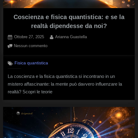
Coscienza e fisica quantistica: e se la
realtà dipendesse da noi?
Posted
By
Ottobre 27, 2025
Arianna Guastella
on
su
Nessun commento
Coscienza
e
Fisica quantistica
fisica
quantistica:
La coscienza e la fisica quantistica si incontrano in un
e
mistero affascinante: la mente può davvero influenzare la
se
la
realtà? Scopri le teorie
realtà
dipendesse
da
noi?