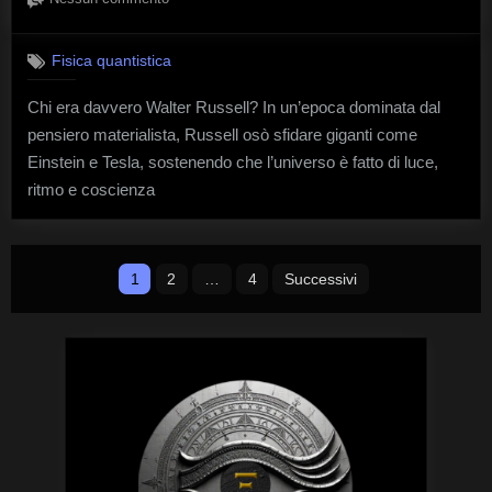
Walter
Russell:
Fisica quantistica
l’uomo
che
Chi era davvero Walter Russell? In un’epoca dominata dal
sfidò
pensiero materialista, Russell osò sfidare giganti come
Einstein
e
Einstein e Tesla, sostenendo che l’universo è fatto di luce,
Tesla
ritmo e coscienza
Paginazione
1
2
…
4
Successivi
degli
articoli