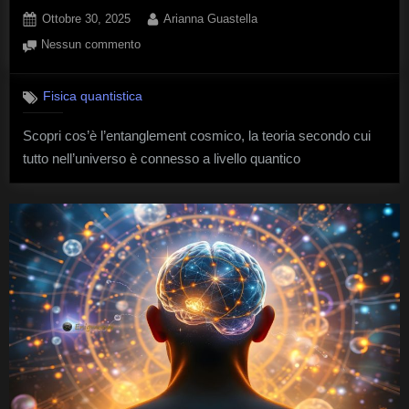
Posted
By
Ottobre 30, 2025
Arianna Guastella
on
su
Nessun commento
Entanglement
cosmico:
Fisica quantistica
siamo
davvero
Scopri cos’è l’entanglement cosmico, la teoria secondo cui
tutti
tutto nell’universo è connesso a livello quantico
connessi?