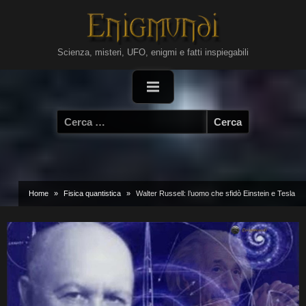
Skip
to
content
Scienza, misteri, UFO, enigmi e fatti inspiegabili
Ricerca
per:
Home
Fisica quantistica
Walter Russell: l’uomo che sfidò Einstein e Tesla