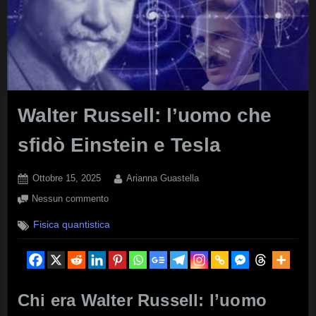
Walter Russell: l’uomo che
sfidò Einstein e Tesla
Posted
By
Ottobre 15, 2025
Arianna Guastella
on
su
Nessun commento
Walter
Fisica quantistica
Russell:
l’uomo
che
sfidò
Einstein
Chi era Walter Russell: l’uomo
e