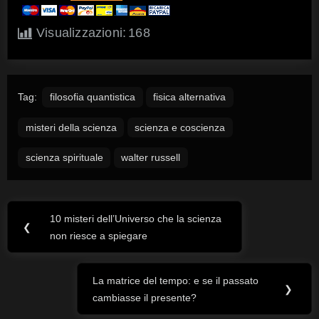
Visualizzazioni:
168
Tag:
filosofia quantistica
fisica alternativa
misteri della scienza
scienza e coscienza
scienza spirituale
walter russell
10 misteri dell’Universo che la scienza
Navigazione
Previous
❮
non riesce a spiegare
Post:
articoli
La matrice del tempo: e se il passato
Next
❯
cambiasse il presente?
Post: