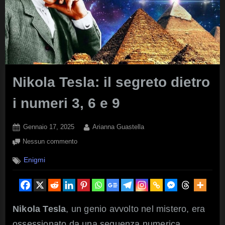
Nikola Tesla: il segreto dietro
i numeri 3, 6 e 9
Posted
By
Gennaio 17, 2025
Arianna Guastella
on
su
Nessun commento
Nikola
Enigmi
Tesla:
il
segreto
dietro
i
Nikola Tesla
, un genio avvolto nel mistero, era
numeri
ossessionato da una sequenza numerica