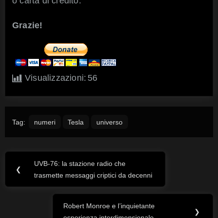
o carta di credito.
Grazie!
Visualizzazioni:
56
Tag:
numeri
Tesla
universo
UVB-76: la stazione radio che
Navigazione
Previous
❮
trasmette messaggi criptici da decenni
Post:
articoli
Robert Monroe e l’inquietante
Next
❯
esperienza interdimensionale