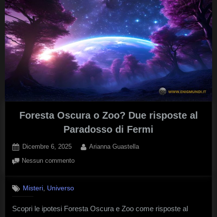
Foresta Oscura o Zoo? Due risposte al
Paradosso di Fermi
Posted
By
Dicembre 6, 2025
Arianna Guastella
on
su
Nessun commento
Foresta
Oscura
,
Misteri
Universo
o
Zoo?
Scopri le ipotesi Foresta Oscura e Zoo come risposte al
Due