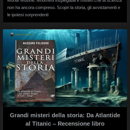
Monte Musinè: fenomeni inspiegabili e misteri che la scienza
e
non ha ancora compreso. Scopri la storia, gli avvistamenti e
mist
le ipotesi sorprendenti
Grandi misteri della storia: Da Atlantide
al Titanic – Recensione libro