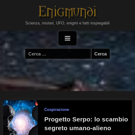
Skip
to
content
Scienza, misteri, UFO, enigmi e fatti inspiegabili
Ricerca
per:
Cospirazione
Progetto Serpo: lo scambio
segreto umano-alieno