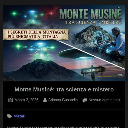
Monte Musinè: tra scienza e mistero
Posted
By
su
Marzo 2, 2026
Arianna Guastella
Nessun commento
on
Mont
Musi
Misteri
tra
scie