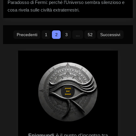
Paradosso di Fermi: perché l’Universo sembra silenzioso e
risposte
al
cosa rivela sulle civiltà extraterrestri.
Paradosso
di
Fermi
Paginazione
Precedenti
1
2
3
…
52
Successivi
degli
articoli
Enigmundi
è il punto d’incontro tra