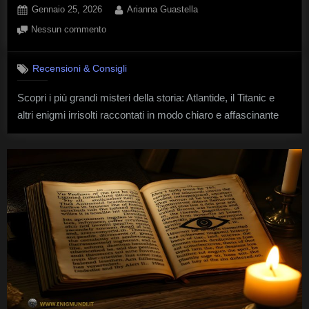
Posted
By
Gennaio 25, 2026
Arianna Guastella
on
su
Nessun commento
Grandi
misteri
Recensioni & Consigli
della
storia:
Scopri i più grandi misteri della storia: Atlantide, il Titanic e
Da
altri enigmi irrisolti raccontati in modo chiaro e affascinante
Atlantide
al
Titanic
–
Recensione
libro