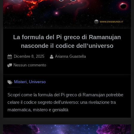
La formula del Pi greco di Ramanujan
nasconde il codice dell’universo
Posted
By
Dicembre 8, 2025
Arianna Guastella
on
su
Nessun commento
La
formula
,
Misteri
Universo
del
Pi
Scopri come la formula del Pi greco di Ramanujan potrebbe
greco
celare il codice segreto dell’universo: una rivelazione tra
di
Ramanujan
matematica, mistero e genialità
nasconde
il
codice
dell’universo