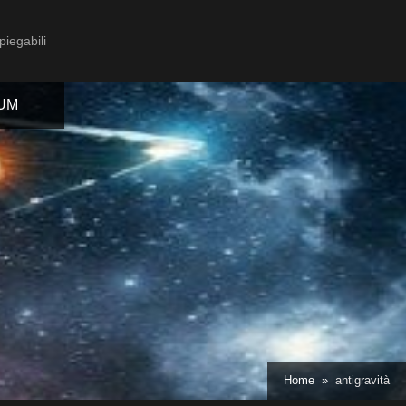
piegabili
IUM
Toggle
sub-
menu
Toggle
Home
antigravità
sub-