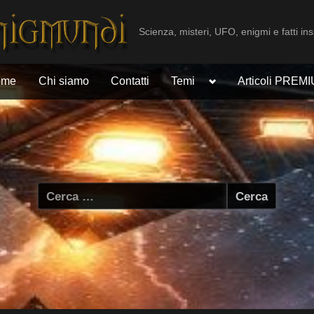
Scienza, misteri, UFO, enigmi e fatti ins
Toggle
ome
Chi siamo
Contatti
Temi
Articoli PREM
sub-
menu
Ricerca
per: