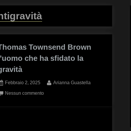
ntigravità
Thomas Townsend Brown
l’uomo che ha sfidato la
gravità
Posted
By
Febbraio 2, 2025
Arianna Guastella
on
su
Nessun commento
Thomas
Townsend
Brown
l’uomo