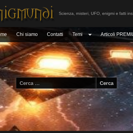
Scienza, misteri, UFO, enigmi e fatti ins
Toggle
ome
Chi siamo
Contatti
Temi
Articoli PREM
sub-
menu
Ricerca
per: