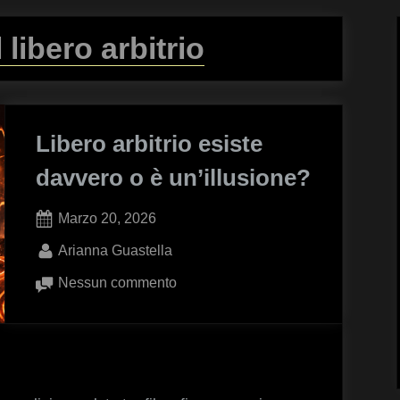
l libero arbitrio
Libero arbitrio esiste
davvero o è un’illusione?
Posted
Marzo 20, 2026
on
By
Arianna Guastella
su
Nessun commento
Libero
arbitrio
esiste
davvero