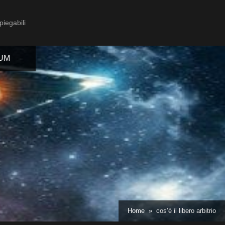
piegabili
IUM
Toggle
sub-
menu
Toggle
Home
cos’è il libero arbitrio
sub-