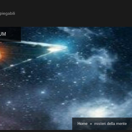
piegabili
IUM
Toggle
sub-
menu
Toggle
Home
misteri della mente
sub-