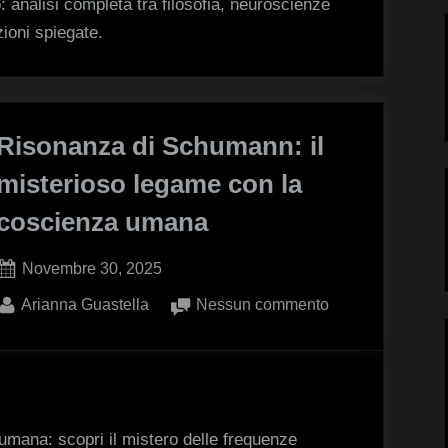
o
o: analisi completa tra filosofia, neuroscienze
è
zioni spiegate.
un’illusione?
Risonanza di Schumann: il
misterioso legame con la
coscienza umana
Posted
Novembre 30, 2025
on
By
su
Arianna Guastella
Nessun commento
Risonanza
di
Schumann:
il
misterioso
mana: scopri il mistero delle frequenze