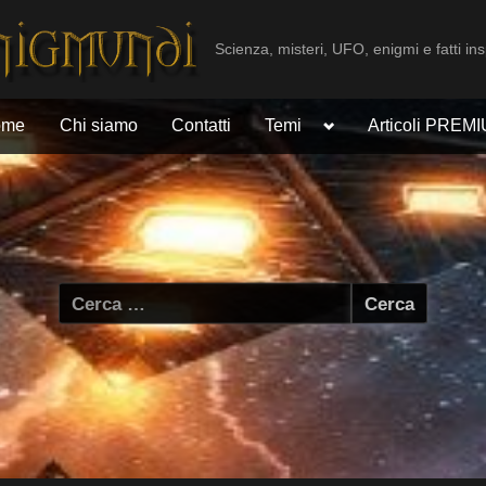
Scienza, misteri, UFO, enigmi e fatti ins
Toggle
ome
Chi siamo
Contatti
Temi
Articoli PREM
sub-
menu
Ricerca
per: