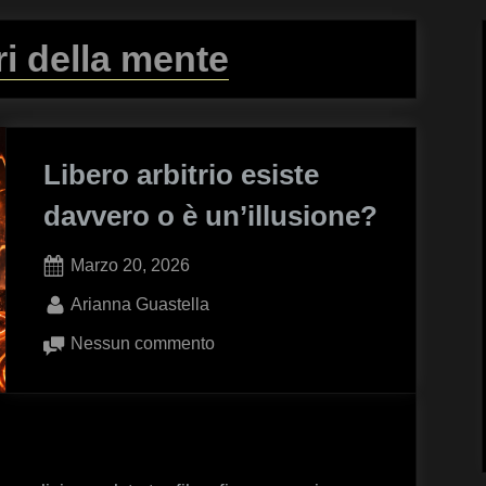
ri della mente
Libero arbitrio esiste
davvero o è un’illusione?
Posted
Marzo 20, 2026
on
By
Arianna Guastella
su
Nessun commento
Libero
arbitrio
esiste
davvero