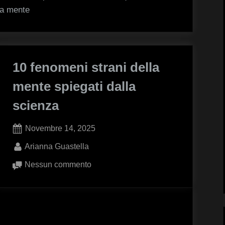
legame
la mente
con
la
coscienza
umana
10 fenomeni strani della
mente spiegati dalla
scienza
Posted
Novembre 14, 2025
on
By
Arianna Guastella
su
Nessun commento
10
fenomeni
strani
della