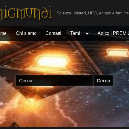
Scienza, misteri, UFO, enigmi e fatti ins
Toggle
ome
Chi siamo
Contatti
Temi
Articoli PREM
sub-
menu
Ricerca
per: