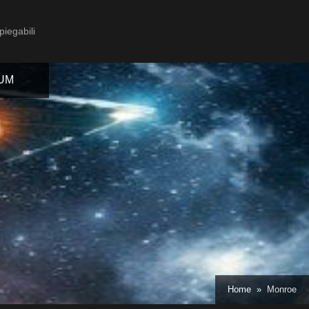
piegabili
IUM
Toggle
sub-
menu
Toggle
Home
Monroe
sub-