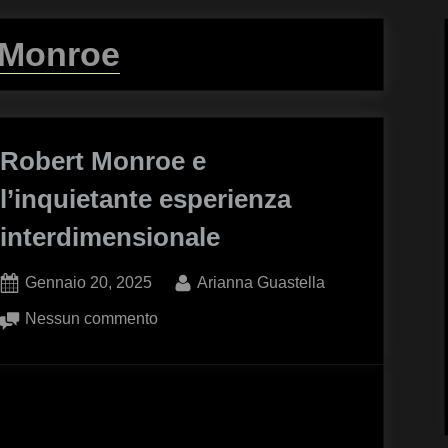
Monroe
Robert Monroe e
l’inquietante esperienza
interdimensionale
Posted
By
Gennaio 20, 2025
Arianna Guastella
on
su
Nessun commento
Robert
Monroe
e
l’inquietante