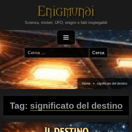
Skip
to
content
Scienza, misteri, UFO, enigmi e fatti inspiegabili
Ricerca
per:
Home
significato del destino
Tag:
significato del destino