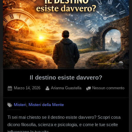
Il destino esiste davvero?
Posted
By
su
Marzo 14, 2026
Arianna Guastella
Nessun commento
on
Il
dest
,
Misteri
Misteri della Mente
esis
davv
Ti sei mai chiesto se il destino esiste davvero? Scopri cosa
dicono filosofia, scienza e psicologia, e come le tue scelte
influenzano la tua vita.