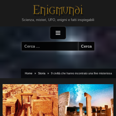
Skip
to
content
Scienza, misteri, UFO, enigmi e fatti inspiegabili
Ricerca
per:
Home
Storia
9 civiltà che hanno incontrato una fine misteriosa