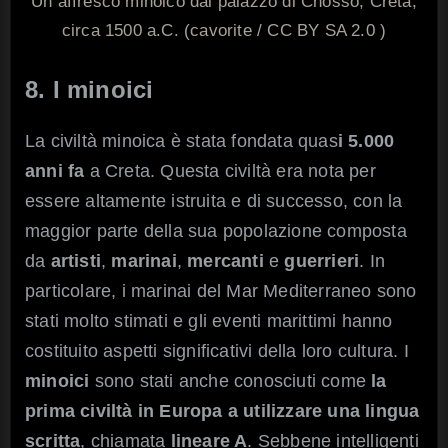
Un affresco minoico dal palazzo di Cnosso, Creta,
circa 1500 a.C. (cavorite / CC BY SA 2.0 )
8. I minoici
La civiltà minoica è stata fondata quas
i 5.000
anni fa
a Creta. Questa civiltà era nota per
essere altamente istruita e di successo, con la
maggior parte della sua popolazione composta
da
artisti
,
marinai
,
mercanti
e
guerrieri
. In
particolare, i marinai del Mar Mediterraneo sono
stati molto stimati e gli eventi marittimi hanno
costituito aspetti significativi della loro cultura. I
minoici
sono stati anche conosciuti come
la
prima civiltà in Europa a utilizzare una lingua
scritta
, chiamata
lineare A
. Sebbene intelligenti