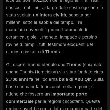
luce dai sommozzatori della regione. Tra i resti
nascosti nel limo, al largo delle coste egiziane, è
stata svelata
un’intera civiltà
, sepolta per
millenni sotto le sabbie del tempo. Tra i
manufatti rinvenuti figurano frammenti di
ceramica, gioielli, monete, lampade e persino
rovine di templi, tutti testimoni eloquenti del
glorioso passato di
Thonis
.
Gli esperti hanno ritenuto che
Thonis
(chiamato
anche Thonis-Heracleion) sia stato fondato circa
2.700 anni fa
nell’odierna
baia di Abu Qir
. Sulla
base dei manufatti rinvenuti nella regione, si
ritiene che fossero
un importante porto
commerciale
per le regioni circostanti. Questa
regione avrebbe controllato la maggior parte del