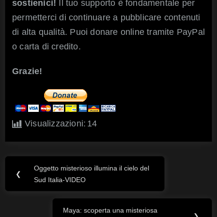
sostienici!
Il tuo supporto è fondamentale per
permetterci di continuare a pubblicare contenuti
di alta qualità. Puoi donare online tramite PayPal
o carta di credito.
Grazie!
Visualizzazioni:
14
Oggetto misterioso illumina il cielo del
Navigazione
Previous
❮
Sud Italia-VIDEO
Post:
articoli
Maya: scoperta una misteriosa
Next
❯