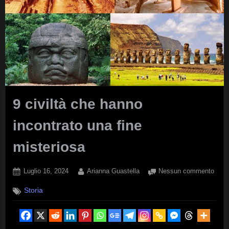
9 civiltà che hanno
incontrato una fine
misteriosa
Posted
By
su
Luglio 16, 2024
Arianna Guastella
Nessun commento
on
9
Storia
civilt
che
hann
incon