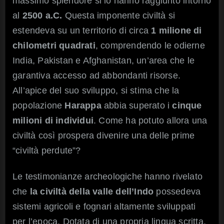
massimo splendore si lo hanno raggiunto intorno
al
2500 a.C.
Questa imponente civiltà si
estendeva su un territorio di circa
1 milione di
chilometri quadrati
, comprendendo le odierne
India, Pakistan e Afghanistan, un’area che le
garantiva accesso ad abbondanti risorse.
All’apice del suo sviluppo, si stima che la
popolazione
Harappa
abbia superato i
cinque
milioni di individui
. Come ha potuto allora una
civiltà così prospera divenire una delle prime
“civiltà perdute”?
Le testimonianze archeologiche hanno rivelato
che
la civiltà della valle dell’Indo
possedeva
sistemi agricoli e fognari altamente sviluppati
per l’epoca. Dotata di una propria lingua scritta,