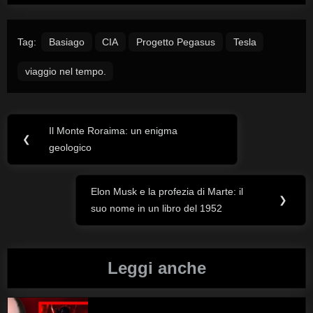
Tag:
Basiago
CIA
Progetto Pegasus
Tesla
viaggio nel tempo.
Il Monte Roraima: un enigma
Navigazione
Previous
❮
geologico
Post:
articoli
Elon Musk e la profezia di Marte: il
Next
❯
suo nome in un libro del 1952
Post:
Leggi anche