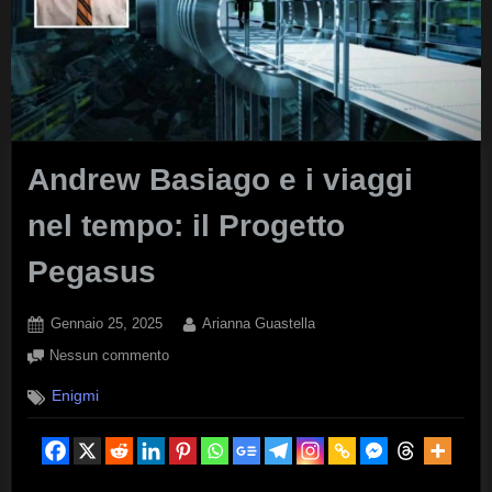
Andrew Basiago e i viaggi
nel tempo: il Progetto
Pegasus
Posted
By
Gennaio 25, 2025
Arianna Guastella
on
su
Nessun commento
Andrew
Enigmi
Basiago
e
i
viaggi