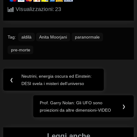
Visualizzazioni:
23
Tag:
aldilà
Anita Moorjani
paranormale
pre-morte
Neutrini, energia oscura ed Einstein:
Navigazione
Previous
❮
DESI svela i misteri dell’universo
Post:
articoli
Prof. Garry Nolan: Gli UFO sono
Next
❯
proiezioni da altre dimensioni-VIDEO
Post:
Leggi anche