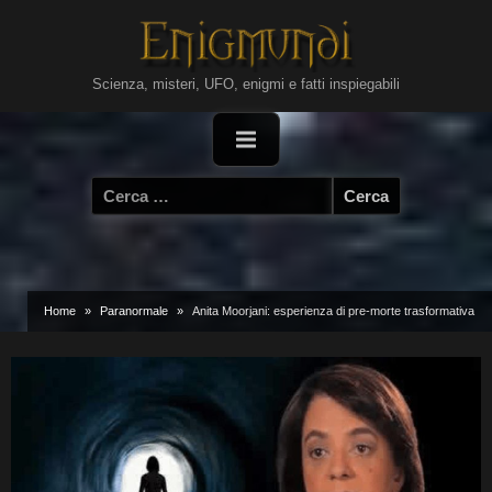
Skip
to
content
Scienza, misteri, UFO, enigmi e fatti inspiegabili
Ricerca
per:
Home
Paranormale
Anita Moorjani: esperienza di pre-morte trasformativa