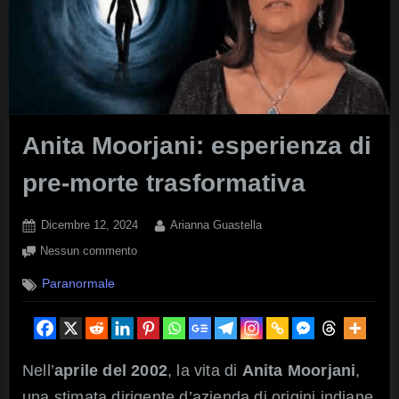
Anita Moorjani: esperienza di
pre-morte trasformativa
Posted
By
Dicembre 12, 2024
Arianna Guastella
on
su
Nessun commento
Anita
Paranormale
Moorjani:
esperienza
di
pre-
morte
Nell’
aprile del 2002
, la vita di
Anita Moorjani
,
trasformativa
una stimata dirigente d’azienda di origini indiane