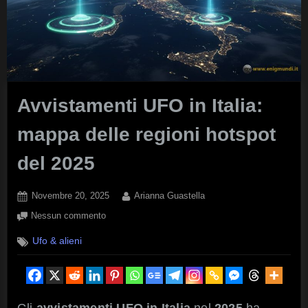
Avvistamenti UFO in Italia:
mappa delle regioni hotspot
del 2025
Posted
By
Novembre 20, 2025
Arianna Guastella
on
su
Nessun commento
Avvistamenti
Ufo & alieni
UFO
in
Italia:
mappa
delle
Gli
avvistamenti UFO in Italia
nel
2025
ha