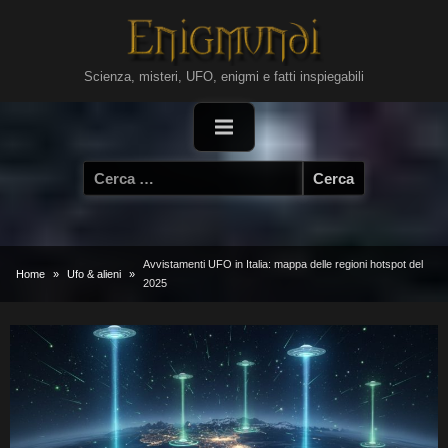
Skip
to
content
Scienza, misteri, UFO, enigmi e fatti inspiegabili
Ricerca
per:
Avvistamenti UFO in Italia: mappa delle regioni hotspot del
Home
Ufo & alieni
2025