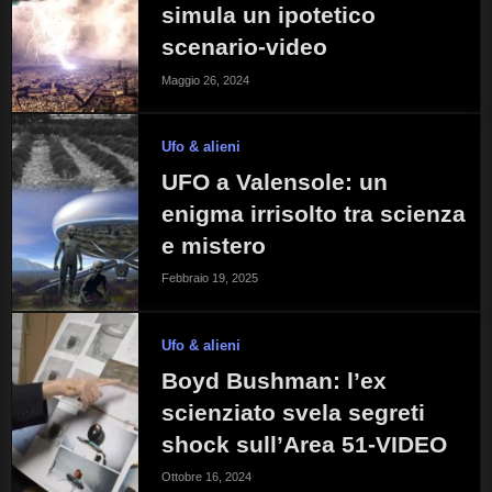
simula un ipotetico
scenario-video
Maggio 26, 2024
Ufo & alieni
UFO a Valensole: un
enigma irrisolto tra scienza
e mistero
Febbraio 19, 2025
Ufo & alieni
Boyd Bushman: l’ex
scienziato svela segreti
shock sull’Area 51-VIDEO
Ottobre 16, 2024