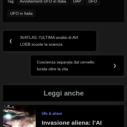
Tag:
Avvistamenti UFO in Italia
UAP
UFO
UFO in Italia
3I/ATLAS: l’ULTIMA analisi di AVI
Navigazione
Previous
❮
LOEB scuote la scienza
Post:
articoli
Coscienza separata dal cervello:
Next
❯
lucida oltre la vita
Post:
Leggi anche
Ufo & alieni
Invasione aliena: l’AI