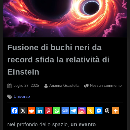
Fusione di buchi neri da
record sfida la relatività di
Einstein
Posted
By
su
Luglio 27, 2025
Arianna Guastella
Nessun commento
on
Fusi
Universo
di
buch
neri
da
reco
Nel profondo dello spazio,
un evento
sfida