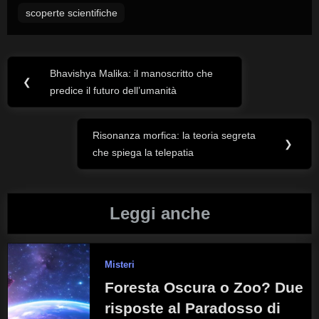
scoperte scientifiche
Bhavishya Malika: il manoscritto che
Navigazione
Previous
❮
predice il futuro dell’umanità
Post:
articoli
Risonanza morfica: la teoria segreta
Next
❯
che spiega la telepatia
Post:
Leggi anche
Misteri
Foresta Oscura o Zoo? Due
risposte al Paradosso di