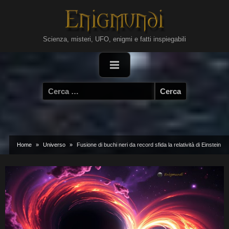
Skip
to
content
Scienza, misteri, UFO, enigmi e fatti inspiegabili
Ricerca
per:
Home
Universo
Fusione di buchi neri da record sfida la relatività di Einstein