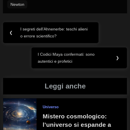
Newton
I segreti dell’Ahnenerbe: teschi alieni
Navigazione
Previous
❮
o errore scientifico?
Post:
articoli
I Codici Maya confermati: sono
Next
❯
autentici e profetici
Post:
Leggi anche
Universo
Mistero cosmologico:
l’universo si espande a