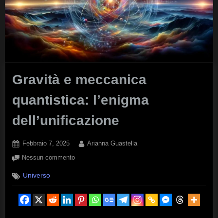
Gravità e meccanica
quantistica: l’enigma
dell’unificazione
Posted
By
Febbraio 7, 2025
Arianna Guastella
on
su
Nessun commento
Gravità
Universo
e
meccanica
quantistica:
l’enigma