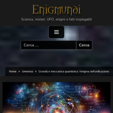
Skip
to
content
Scienza, misteri, UFO, enigmi e fatti inspiegabili
Ricerca
per:
Home
Universo
Gravità e meccanica quantistica: l’enigma dell’unificazione