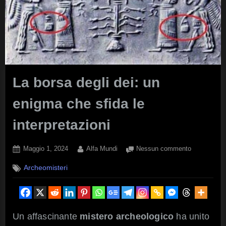
La borsa degli dei: un
enigma che sfida le
interpretazioni
Posted
By
su
Maggio 1, 2024
Alfa Mundi
Nessun commento
on
La
Archeomisteri
borsa
degli
dei:
un
enigma
Un affascinante
mistero archeologico
ha unito
che