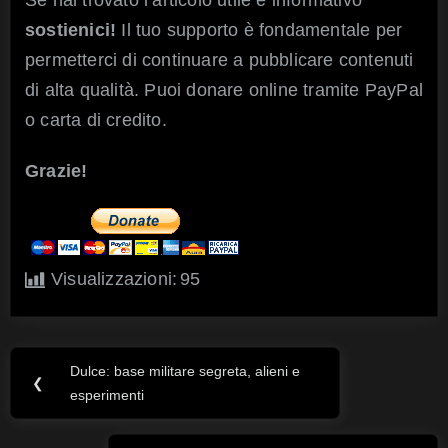
sostienici!
Il tuo supporto è fondamentale per
permetterci di continuare a pubblicare contenuti
di alta qualità. Puoi donare online tramite PayPal
o carta di credito.
Grazie!
Visualizzazioni:
95
Dulce: base militare segreta, alieni e
Navigazione
Previous
❮
esperimenti
Post:
articoli