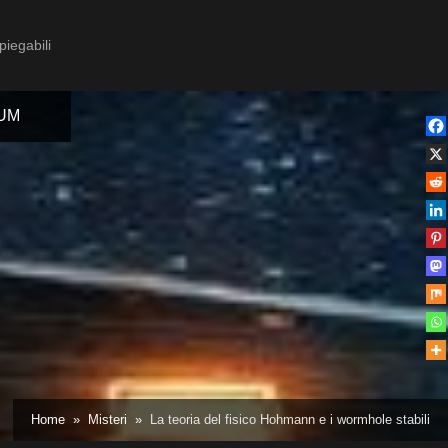
piegabili
IUM
Toggle
sub-
menu
Toggle
Home
Misteri
La teoria del fisico Hohmann e i wormhole stabili
sub-