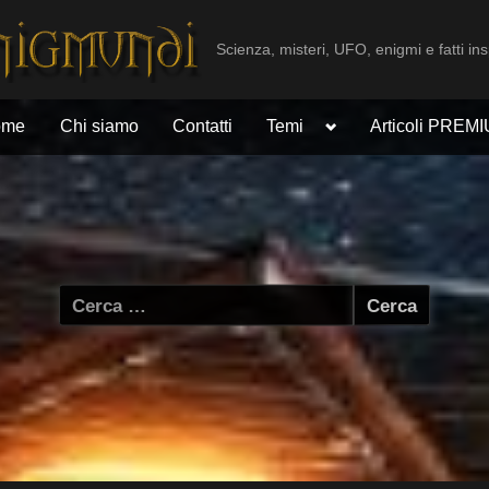
Scienza, misteri, UFO, enigmi e fatti ins
Toggle
ome
Chi siamo
Contatti
Temi
Articoli PREM
sub-
menu
Ricerca
per: