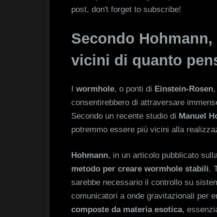
post, don't forget to subscribe!
Secondo Hohmann, 
vicini di quanto pe
I
wormhole
, o ponti di
Einstein-Rosen
,
consentirebbero di attraversare immens
Secondo un recente studio di
Manuel H
potremmo essere più vicini alla realizzaz
Hohmann
, in un articolo pubblicato sull
metodo per creare wormhole stabili
. 
sarebbe necessario il controllo su sistemi 
comunicatori a onde gravitazionali per e
composte da materia esotica
, essenzia