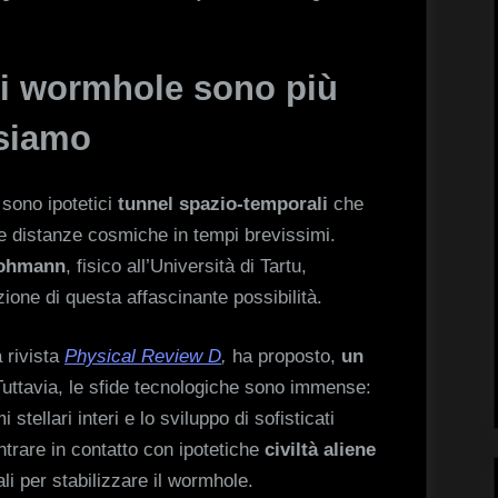
i wormhole sono più
nsiamo
 sono ipotetici
tunnel spazio-temporali
che
e distanze cosmiche in tempi brevissimi.
ohmann
, fisico all’Università di Tartu,
ione di questa affascinante possibilità.
a rivista
Physical Review D
,
ha proposto,
un
Tuttavia, le sfide tecnologiche sono immense:
stellari interi e lo sviluppo di sofisticati
ntrare in contatto con ipotetiche
civiltà aliene
li per stabilizzare il wormhole.