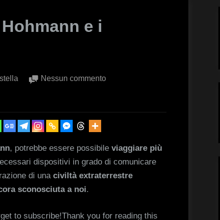
co Hohmann e i
su
tella
Nessun commento
La
teoria
del
fisico
Hohmann
ann
, potrebbe essere possibile
viaggiare più
e
necessari dispositivi in grado di comunicare
i
razione di una
civiltà extraterrestre
wormhole
cora sconosciuta a noi
.
stabili
rget to subscribe!Thank you for reading this