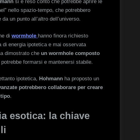
mann
si è reso conto che potrebbe aprire le
nnel” nello spazio-tempo, che potrebbero
da un punto all’altro dell’universo.
one di
wormhole
hanno finora richiesto
a di energia ipotetica e mai osservata
a dimostrato che
un wormhole composto
potrebbe formarsi e mantenersi stabile.
ettanto ipotetica,
Hohmann
ha proposto un
avanzate potrebbero collaborare per creare
tipo
.
a esotica: la chiave
li