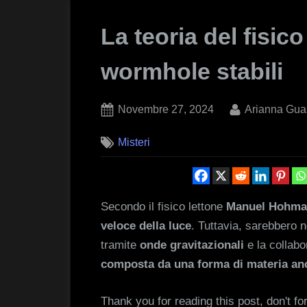
La teoria del fisi
wormhole stabili
Posted
By
Novembre 27, 2024
Arianna Guas
on
Misteri
Secondo il fisico lettone
Manuel Hohm
veloce della luce
. Tuttavia, sarebbero 
tramite
onde gravitazionali
e la collabo
composta da una forma di materia an
Thank you for reading this post, don't fo