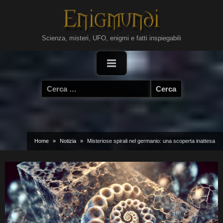
Skip
to
content
Scienza, misteri, UFO, enigmi e fatti inspiegabili
Ricerca
per:
Home
Notizia
Misteriose spirali nel germanio: una scoperta inattesa