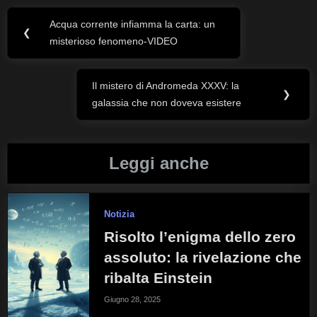
Acqua corrente infiamma la carta: un
Navigazione
Previous
❮
misterioso fenomeno-VIDEO
Post:
articoli
Il mistero di Andromeda XXXV: la
Next
❯
galassia che non doveva esistere
Post:
Leggi anche
Notizia
Risolto l’enigma dello zero
assoluto: la rivelazione che
ribalta Einstein
Giugno 28, 2025