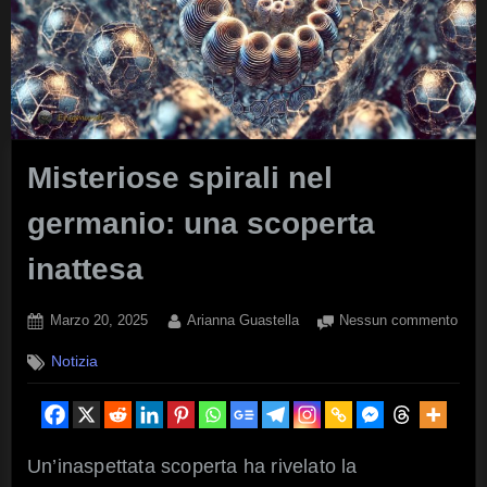
Misteriose spirali nel
germanio: una scoperta
inattesa
Posted
By
su
Marzo 20, 2025
Arianna Guastella
Nessun commento
on
Mist
Notizia
spira
nel
germ
una
scop
Un’inaspettata scoperta ha rivelato la
inat