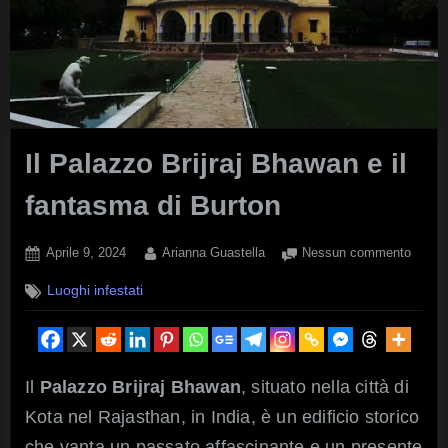
Il Palazzo Brijraj Bhawan e il
fantasma di Burton
Posted
By
su
Aprile 9, 2024
Arianna Guastella
Nessun commento
on
Il
Luoghi infestati
Palaz
Brijraj
Bhaw
e
il
Il
Palazzo Brijraj Bhawan
, situato nella città di
fanta
Kota nel Rajasthan, in India, è un edificio storico
di
Burto
che vanta un passato affascinante e un presente