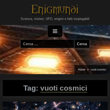
Skip
to
content
Scienza, misteri, UFO, enigmi e fatti inspiegabili
Ricerca
per:
Home
vuoti cosmici
Tag:
vuoti cosmici