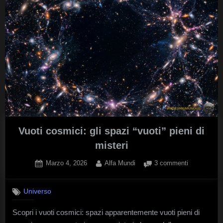
Vuoti cosmici: gli spazi “vuoti” pieni di
misteri
Posted
By
su
Marzo 4, 2026
Alfa Mundi
3 commenti
on
Vuoti
cosmici:
Universo
gli
spazi
Scopri i vuoti cosmici: spazi apparentemente vuoti pieni di
“vuoti”