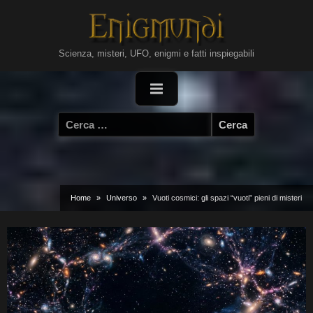
Skip
to
content
Scienza, misteri, UFO, enigmi e fatti inspiegabili
Ricerca
per:
Home
Universo
Vuoti cosmici: gli spazi “vuoti” pieni di misteri