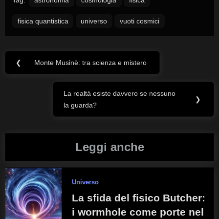
Tag:
astronomia
cosmologia
fisica
fisica quantistica
universo
vuoti cosmici
❮
Monte Musinè: tra scienza e mistero
Navigazione
Previous
Post:
articoli
La realtà esiste davvero se nessuno
Next
❯
la guarda?
Post:
Leggi anche
Universo
La sfida del fisico Butcher:
i wormhole come porte nel