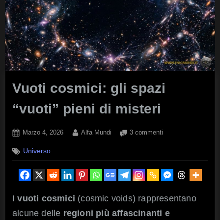
Vuoti cosmici: gli spazi
“vuoti” pieni di misteri
Posted
By
su
Marzo 4, 2026
Alfa Mundi
3 commenti
on
Vuoti
Universo
cosmici:
gli
spazi
“vuoti”
pieni
I
vuoti cosmici
(cosmic voids) rappresentano
di
alcune delle
regioni più affascinanti e
misteri