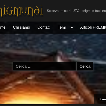
Scienza, misteri, UFO, enigmi e fatti ins
Toggle
ome
Chi siamo
Contatti
Temi
Articoli PREM
sub-
menu
Ricerca
per:
Hom