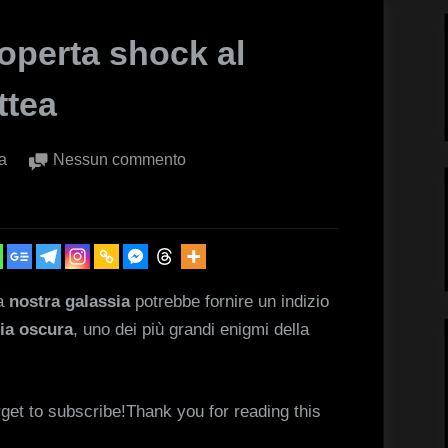
operta shock al
ttea
su
a
Nessun commento
Materia
oscura:
scoperta
shock
al
la
nostra galassia
potrebbe fornire un indizio
centro
ia oscura
, uno dei più grandi enigmi della
della
Via
Lattea
rget to subscribe!Thank you for reading this