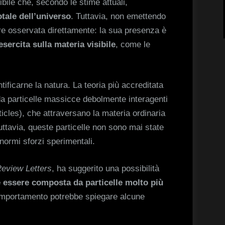
bile che, secondo le stime attuali,
tale dell’universo
. Tuttavia, non emettendo
e osservata direttamente: la sua presenza è
esercita sulla materia visibile
, come le
tificarne la natura. La teoria più accreditata
a particelle massicce debolmente interagenti
cles), che attraversano la materia ordinaria
uttavia, queste particelle non sono mai state
normi sforzi sperimentali.
Review Letters
, ha suggerito una possibilità
 essere composta da particelle molto più
comportamento potrebbe spiegare alcune