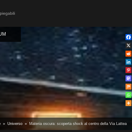
piegabili
IUM
Toggle
sub-
menu
Toggle
e
Universo
Materia oscura: scoperta shock al centro della Via Lattea
sub-