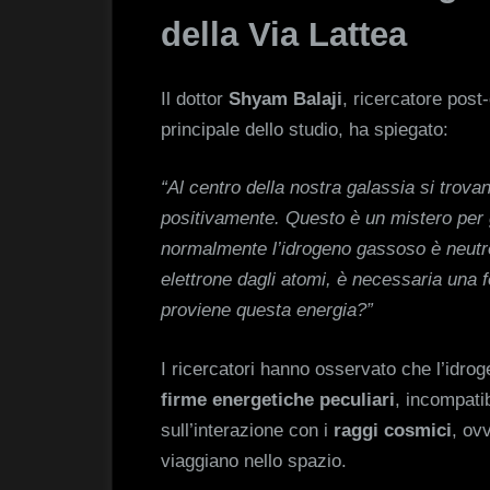
della Via Lattea
Il dottor
Shyam Balaji
, ricercatore post
principale dello studio, ha spiegato:
“Al centro della nostra galassia si trova
positivamente. Questo è un mistero per g
normalmente l’idrogeno gassoso è neutro
elettrone dagli atomi, è necessaria una f
proviene questa energia?”
I ricercatori hanno osservato che l’idr
firme energetiche peculiari
, incompatib
sull’interazione con i
raggi cosmici
, ov
viaggiano nello spazio.