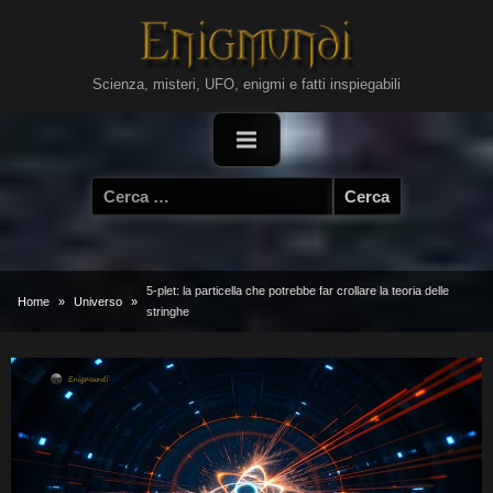
Skip
to
content
Scienza, misteri, UFO, enigmi e fatti inspiegabili
Ricerca
per:
5-plet: la particella che potrebbe far crollare la teoria delle
Home
Universo
stringhe