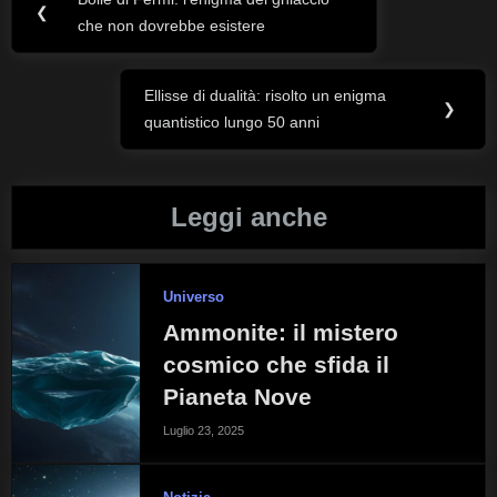
Navigazione
Previous
❮
che non dovrebbe esistere
Post:
articoli
Ellisse di dualità: risolto un enigma
Next
❯
quantistico lungo 50 anni
Post:
Leggi anche
Universo
Ammonite: il mistero
cosmico che sfida il
Pianeta Nove
Luglio 23, 2025