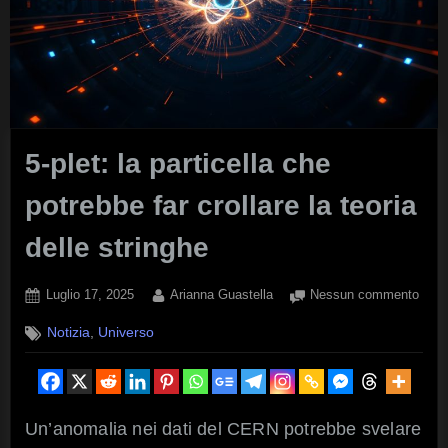
5-plet: la particella che
potrebbe far crollare la teoria
delle stringhe
Posted
By
su
Luglio 17, 2025
Arianna Guastella
Nessun commento
on
5-
,
Notizia
Universo
plet:
la
parti
che
potr
Un’anomalia nei dati del CERN potrebbe svelare
far