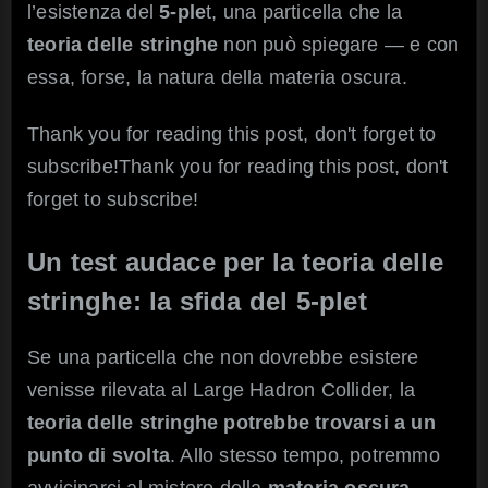
l’esistenza del
5-ple
t, una particella che la
croll
la
teoria delle stringhe
non può spiegare — e con
teori
essa, forse, la natura della materia oscura.
delle
strin
Thank you for reading this post, don't forget to
subscribe!Thank you for reading this post, don't
forget to subscribe!
Un test audace per la teoria delle
stringhe: la sfida del 5-plet
Se una particella che non dovrebbe esistere
venisse rilevata al Large Hadron Collider, la
teoria delle stringhe potrebbe trovarsi a un
punto di svolta
. Allo stesso tempo, potremmo
avvicinarci al mistero della
materia oscura
.