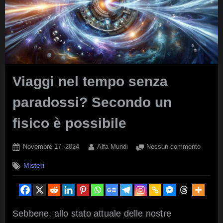
Viaggi nel tempo senza
paradossi? Secondo un
fisico è possibile
Posted
By
su
Novembre 17, 2024
Alfa Mundi
Nessun commento
on
Viaggi
Misteri
nel
tempo
senza
parados
Second
Sebbene, allo stato attuale delle nostre
un