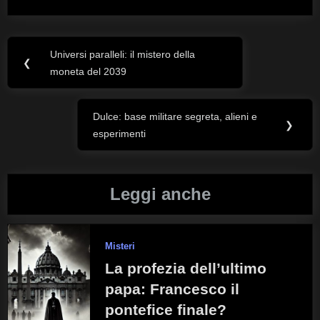
Universi paralleli: il mistero della
Navigazione
Previous
❮
moneta del 2039
Post:
articoli
Dulce: base militare segreta, alieni e
Next
❯
esperimenti
Post:
Leggi anche
Misteri
La profezia dell’ultimo
papa: Francesco il
pontefice finale?