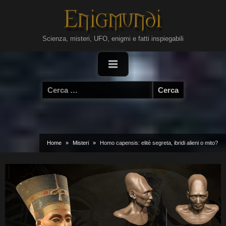
Skip
to
content
Scienza, misteri, UFO, enigmi e fatti inspiegabili
Ricerca
per:
Home
Misteri
Homo capensis: elitè segreta, ibridi alieni o mito?