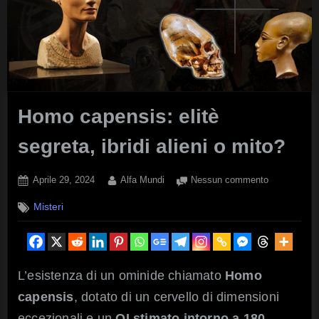
Homo capensis: elitè
segreta, ibridi alieni o mito?
Posted
By
su
Aprile 29, 2024
Alfa Mundi
Nessun commento
on
Homo
Misteri
capensis:
elitè
segreta,
ibridi
alieni
L’esistenza di un ominide chiamato
Homo
o
capensis
, dotato di un cervello di dimensioni
mito?
eccezionali e un
QI stimato intorno a 180
,