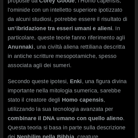
proposte da
Corey Goode
, l’Homo capensis,
l’ominide con un intelletto superiore ipotizzato
da alcuni studiosi, potrebbe essere il risultato di
un’ibridazione tra esseri umani e alieni
. In
particolare, queste teorie fanno riferimento agli
Anunnaki
, una civiltà aliena rettiliana descritta
in antiche scritture mesopotamiche, spesso
associata agli dei sumeri.
Secondo queste ipotesi,
Enki
, una figura divina
importante nella mitologia sumerica, sarebbe
stato il creatore degli
Homo capensis
,
utilizzando la sua tecnologia avanzata per
combinare il DNA
umano con quello alieno
.
Questa teoria si basa in parte sulla descrizione
dei
Nephilim nella
Bibbia
, creature