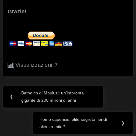
Grazie!
Visualizzazioni:
7
Batholith di Mpuluzi: un’impronta
Navigazione
Previous
❮
gigante di 200 milioni di anni
Post:
articoli
Homo capensis: elitè segreta, ibridi
Next
❯
alieni o mito?
Post: