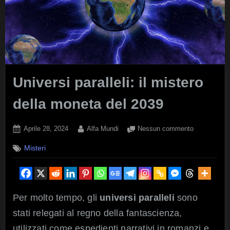
Universi paralleli: il mistero
della moneta del 2039
Posted
By
su
Aprile 28, 2024
Alfa Mundi
Nessun commento
on
Universi
Misteri
paralleli:
il
mistero
della
moneta
Per molto tempo, gli
universi paralleli
sono
del
stati relegati al regno della fantascienza,
2039
utilizzati come espedienti narrativi in romanzi e