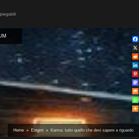
piegabili
IUM
Toggle
sub-
menu
Toggle
Home
Enigmi
Karma: tutto quello che devi sapere a riguardo
sub-