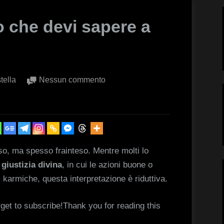
o che devi sapere a
su
tella
Nessun commento
Karma:
tutto
quello
che
devi
o, ma spesso frainteso. Mentre molti lo
sapere
giustizia divina
, in cui le azioni buone o
a
 karmiche, questa interpretazione è riduttiva.
riguardo
rget to subscribe!Thank you for reading this