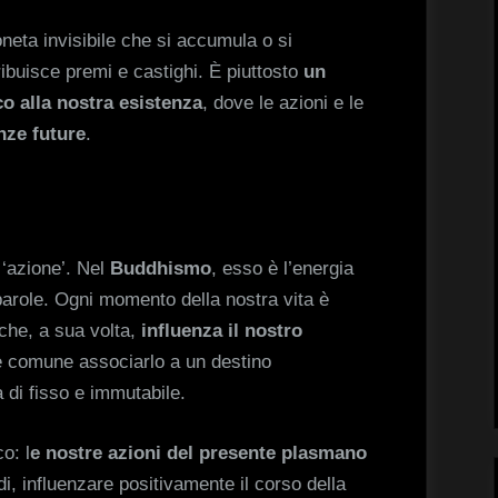
oneta invisibile che si accumula o si
ibuisce premi e castighi. È piuttosto
un
o alla nostra esistenza
, dove le azioni e le
nze future
.
 ‘azione’. Nel
Buddhismo
, esso è l’energia
 parole. Ogni momento della nostra vita è
che, a sua volta,
influenza il nostro
e comune associarlo a un destino
di fisso e immutabile.
o: l
e nostre azioni del presente plasmano
i, influenzare positivamente il corso della