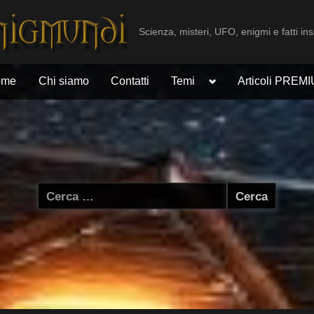
Scienza, misteri, UFO, enigmi e fatti ins
Toggle
ome
Chi siamo
Contatti
Temi
Articoli PREM
sub-
menu
Ricerca
per: