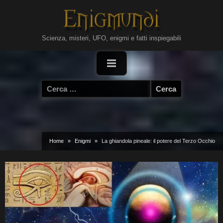
Skip
to
content
Scienza, misteri, UFO, enigmi e fatti inspiegabili
Ricerca
per:
Home
Enigmi
La ghiandola pineale: il potere del Terzo Occhio