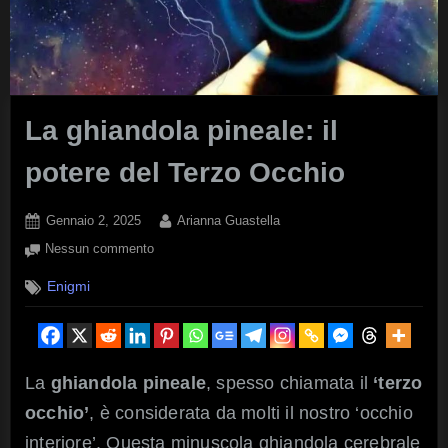
La ghiandola pineale: il
potere del Terzo Occhio
Posted
By
Gennaio 2, 2025
Arianna Guastella
on
su
Nessun commento
La
Enigmi
ghiandola
pineale:
il
potere
del
La
ghiandola pineale
, spesso chiamata il
‘terzo
Terzo
occhio’
, è considerata da molti il nostro ‘occhio
Occhio
interiore’. Questa minuscola ghiandola cerebrale