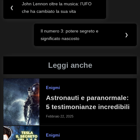
John Lennon oltre la musica: l’UFO
Navigazione
Previous
❮
che ha cambiato la sua vita
Post:
articoli
Il numero 3: potere segreto e
Next
❯
significato nascosto
Post:
Leggi anche
Enigmi
Astronauti e paranormale:
5 testimonianze incredibili
Febbraio 22, 2025
Enigmi