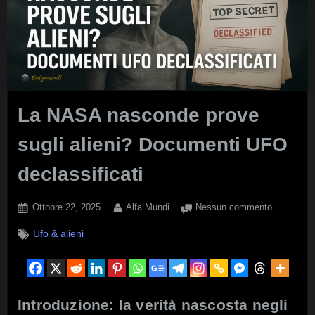
La NASA nasconde prove
sugli alieni? Documenti UFO
declassificati
Posted
By
su
Ottobre 22, 2025
Alfa Mundi
Nessun commento
on
La
Ufo & alieni
NASA
nasconde
prove
sugli
alieni?
Introduzione: la verità nascosta negli
Document