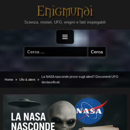
Skip
to
content
Scienza, misteri, UFO, enigmi e fatti inspiegabili
Ricerca
per:
La NASA nasconde prove sugli alieni? Documenti UFO
Home
Ufo & alieni
declassificati