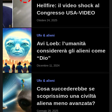
Hellfire: il video shock al
Congresso USA-VIDEO
Ottobre 24, 2025
Ufo & alieni
Avi Loeb: l’umanità
considererà gli alieni come
“Dio”
Dicembre 11, 2024
Ufo & alieni
Cosa succederebbe se
scoprissimo una civiltà
aliena meno avanzata?
Gennaio 28, 2025