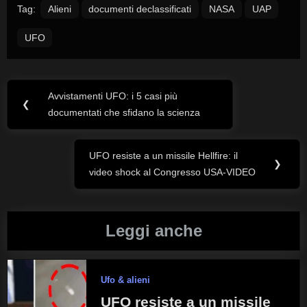
Tag:
Alieni
documenti declassificati
NASA
UAP
UFO
Avvistamenti UFO: i 5 casi più
Navigazione
Previous
❮
documentati che sfidano la scienza
Post:
articoli
UFO resiste a un missile Hellfire: il
Next
❯
video shock al Congresso USA-VIDEO
Post:
Leggi anche
Ufo & alieni
UFO resiste a un missile