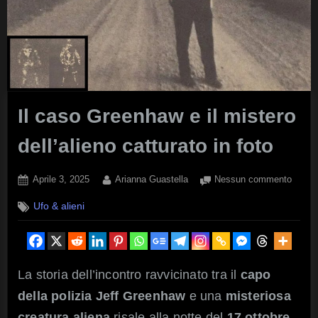
Il caso Greenhaw e il mistero
dell’alieno catturato in foto
Posted
By
su
Aprile 3, 2025
Arianna Guastella
Nessun commento
on
Il
Ufo & alieni
caso
Green
e
il
mister
La storia dell’incontro ravvicinato tra il
capo
dell’al
della polizia Jeff Greenhaw
e una
misteriosa
cattur
in
creatura aliena
risale alla notte del
17 ottobre