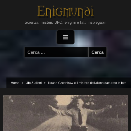
Skip
to
content
Scienza, misteri, UFO, enigmi e fatti inspiegabili
Ricerca
per:
Home
Ufo & alieni
Il caso Greenhaw e il mistero dell’alieno catturato in foto