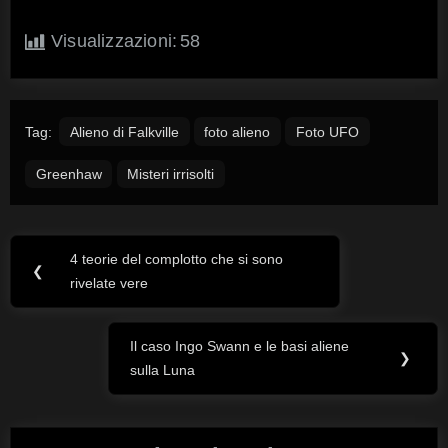
Visualizzazioni:
58
Tag:
Alieno di Falkville
foto alieno
Foto UFO
Greenhaw
Misteri irrisolti
4 teorie del complotto che si sono
Navigazione
Previous
❮
rivelate vere
Post:
articoli
Il caso Ingo Swann e le basi aliene
Next
❯
sulla Luna
Post: