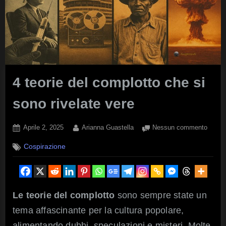
4 teorie del complotto che si
sono rivelate vere
Posted
By
su
Aprile 2, 2025
Arianna Guastella
Nessun commento
on
4
Cospirazione
teorie
del
compl
che
si
Le teorie del complotto
sono sempre state un
sono
tema affascinante per la cultura popolare,
rivelat
vere
alimentando dubbi, speculazioni e misteri. Molte