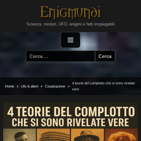
Skip
to
content
Scienza, misteri, UFO, enigmi e fatti inspiegabili
Ricerca
per:
4 teorie del complotto che si sono rivelate
Home
Ufo & alieni
Cospirazione
vere