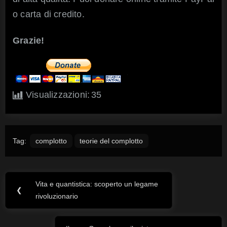
o carta di credito.
Grazie!
Visualizzazioni:
35
Tag:
complotto
teorie del complotto
Vita e quantistica: scoperto un legame
Navigazione
Previous
❮
rivoluzionario
Post:
articoli