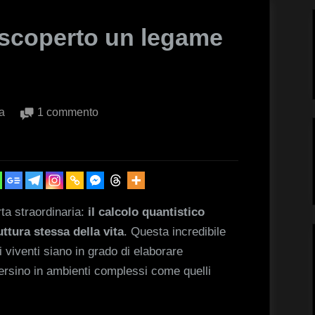
: scoperto un legame
su
a
1 commento
Vita
e
quantistica:
scoperto
un
ta straordinaria:
il calcolo quantistico
legame
ttura stessa della vita
. Questa incredibile
rivoluzionario
i viventi siano in grado di elaborare
persino in ambienti complessi come quelli