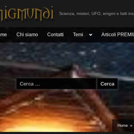
Scienza, misteri, UFO, enigmi e fatti ins
Toggle
ome
Chi siamo
Contatti
Temi
Articoli PREM
sub-
menu
Ricerca
per:
Home