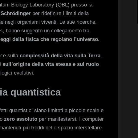
antum Biology Laboratory (QBL) presso la
 Schrödinger
per ridefinire i limiti della
e negli organismi viventi. Le sue ricerche,
es
, hanno suggerito un collegamento tra
eggi della fisica che regolano l’universo
.
uce sulla
complessità della vita sulla Terra
,
li
sull’origine della vita stessa e sul ruolo
ogici evolutivi.
ia quantistica
etti quantistici siano limitati a piccole scale e
lo
zero assoluto
per manifestarsi. I computer
ntenuti più freddi dello spazio interstellare