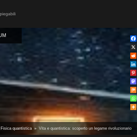
piegabili
IUM
Toggle
sub-
menu
Toggle
Fisica quantistica
Vita e quantistica: scoperto un legame rivoluzionario
sub-