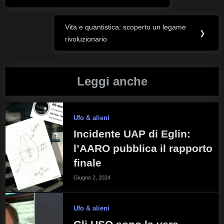
Post:
articoli
Vita e quantistica: scoperto un legame
Next
❯
rivoluzionario
Post:
Leggi anche
Ufo & alieni
Incidente UAP di Eglin:
l’AARO pubblica il rapporto
finale
Giugno 2, 2024
Ufo & alieni