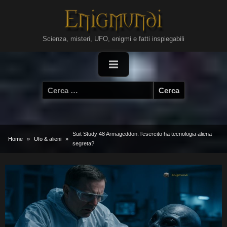
Skip
to
content
Scienza, misteri, UFO, enigmi e fatti inspiegabili
Ricerca
per:
Suit Study 48 Armageddon: l’esercito ha tecnologia aliena
Home
Ufo & alieni
segreta?