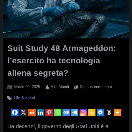
Suit Study 48 Armageddon:
l’esercito ha tecnologia
aliena segreta?
Posted
By
su
Marzo 29, 2025
Alfa Mundi
Nessun commento
on
Suit
Ufo & alieni
Study
48
Armageddo
l’esercito
ha
Da decenni, il governo degli Stati Uniti è al
tecnologia