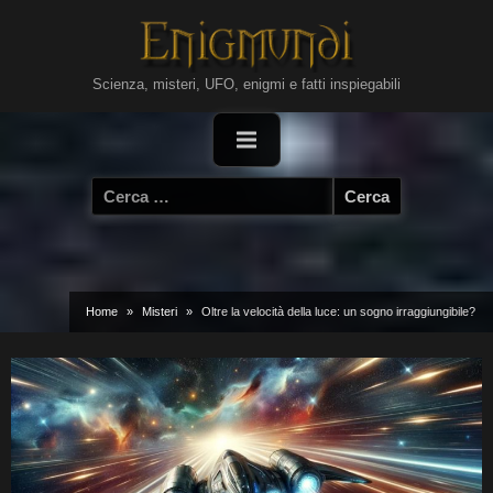
Skip
to
content
Scienza, misteri, UFO, enigmi e fatti inspiegabili
Ricerca
per:
Home
Misteri
Oltre la velocità della luce: un sogno irraggiungibile?