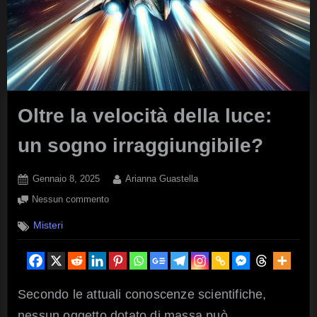
Oltre la velocità della luce:
un sogno irraggiungibile?
Posted
By
Gennaio 8, 2025
Arianna Guastella
on
su
Nessun commento
Oltre
Misteri
la
velocità
della
luce:
un
Secondo le attuali conoscenze scientifiche,
sogno
nessun oggetto dotato di massa può