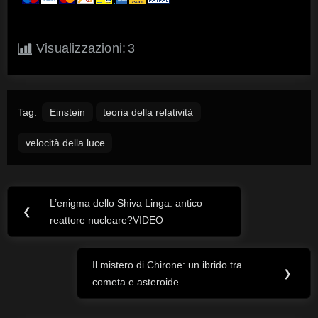
Visualizzazioni:
3
Tag:
Einstein
teoria della relatività
velocità della luce
L’enigma dello Shiva Linga: antico
Navigazione
Previous
❮
reattore nucleare?VIDEO
Post:
articoli
Il mistero di Chirone: un ibrido tra
Next
❯
cometa e asteroide
Post: