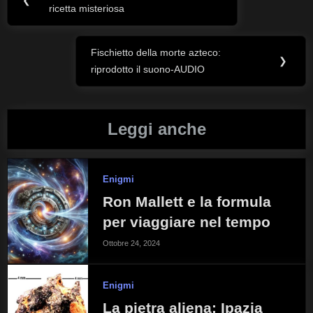
❮
ricetta misteriosa
Post:
articoli
Fischietto della morte azteco:
Next
❯
riprodotto il suono-AUDIO
Post:
Leggi anche
Enigmi
Ron Mallett e la formula
per viaggiare nel tempo
Ottobre 24, 2024
Enigmi
La pietra aliena: Ipazia