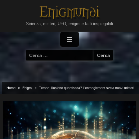
Skip
to
content
Scienza, misteri, UFO, enigmi e fatti inspiegabili
Ricerca
per:
Home
Enigmi
Tempo: illusione quantistica? L’entanglement svela nuovi misteri