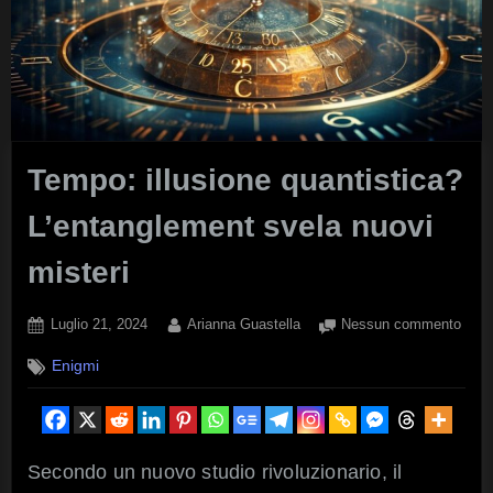
Tempo: illusione quantistica?
L’entanglement svela nuovi
misteri
Posted
By
su
Luglio 21, 2024
Arianna Guastella
Nessun commento
on
Temp
Enigmi
illus
quant
L’en
svel
nuov
Secondo un nuovo studio rivoluzionario, il
miste