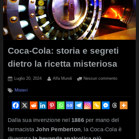
Coca-Cola: storia e segreti
dietro la ricetta misteriosa
Posted
By
su
Luglio 20, 2024
Alfa Mundi
Nessun commento
on
Coca-
Misteri
Cola:
storia
e
segreti
dietro
Dalla sua invenzione nel
1886
per mano del
la
farmacista
John Pemberton
, la Coca-Cola è
ricetta
misteriosa
diventata
la bevanda analcolica più