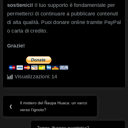
sostienici!
Il tuo supporto è fondamentale per
permetterci di continuare a pubblicare contenuti
di alta qualità. Puoi donare online tramite PayPal
o carta di credito.
Grazie!
Visualizzazioni:
14
Il mistero del Ñaupa Huaca: un varco
Navigazione
Previous
❮
verso l’ignoto?
Post:
articoli
Tempo: illusione quantistica?