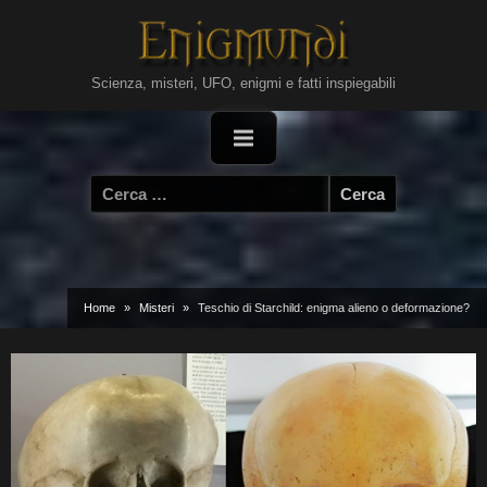
Skip
to
content
Scienza, misteri, UFO, enigmi e fatti inspiegabili
Ricerca
per:
Home
Misteri
Teschio di Starchild: enigma alieno o deformazione?