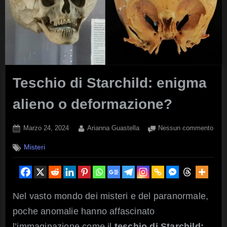
Teschio di Starchild: enigma
alieno o deformazione?
Posted
By
su
Marzo 24, 2024
Arianna Guastella
Nessun commento
on
Tesc
Misteri
di
Starc
eni
alie
o
Nel vasto mondo dei misteri e del paranormale,
defo
poche anomalie hanno affascinato
l’immaginazione come il
teschio
di Starchild: