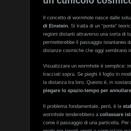
un cunicolo cosmic
Il concetto di wormhole nasce dalle solu
di Einstein
. Si tratta di un “ponte” teori
regioni distanti attraverso una sorta di t
permetterebbe il passaggio istantaneo da 
distanze cosmiche che oggi sembrano in
Visualizzare un wormhole è semplice: im
tracciati sopra. Se pieghi il foglio in m
la distanza tra loro. Questo è, in sostan
piegare lo spazio-tempo per annullare
Il problema fondamentale, però, è la
sta
wormhole tenderebbero a
collassare i
come il passaggio di una particella. Per 
modo per tenerli aperti e contrastare qu