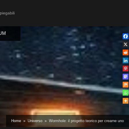
piegabili
IUM
Toggle
sub-
menu
Toggle
Home
Universo
Wormhole: il progetto teorico per crearne uno
sub-