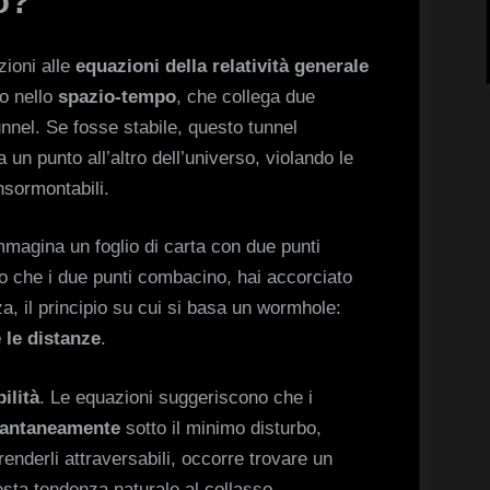
o?
zioni alle
equazioni della relatività generale
co nello
spazio-tempo
, che collega due
unnel. Se fosse stabile, questo tunnel
un punto all’altro dell’universo, violando le
sormontabili.
magina un foglio di carta con due punti
odo che i due punti combacino, hai accorciato
za, il principio su cui si basa un wormhole:
 le distanze
.
bilità
. Le equazioni suggeriscono che i
stantaneamente
sotto il minimo disturbo,
renderli attraversabili, occorre trovare un
esta tendenza naturale al collasso.