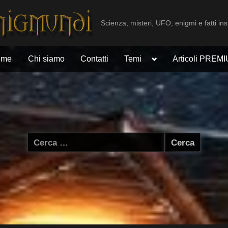
Scienza, misteri, UFO, enigmi e fatti ins
Toggle
ome
Chi siamo
Contatti
Temi
Articoli PREM
sub-
menu
Ricerca
per: