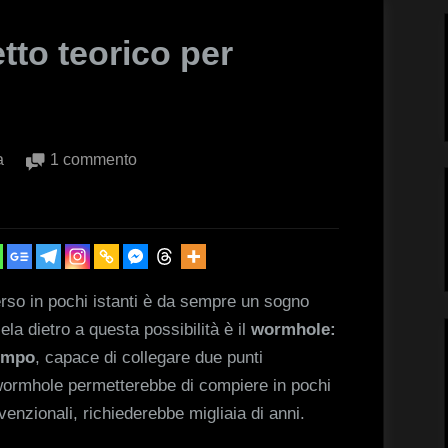
tto teorico per
su
a
1 commento
Wormhole:
il
progetto
teorico
per
verso in pochi istanti è da sempre un sogno
crearne
ela dietro a questa possibilità è il
wormhole:
uno
empo
, capace di collegare due punti
n wormhole permetterebbe di compiere in pochi
enzionali, richiederebbe migliaia di anni.